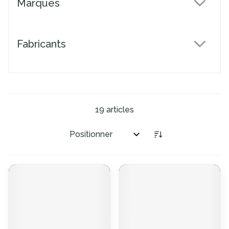
Marques
filter
Fabricants
filter
19
articles
Trier par: