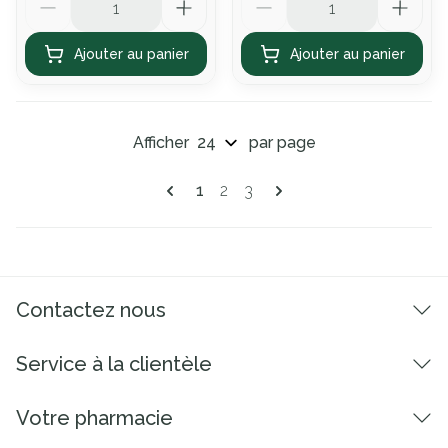
Ajouter au panier
Ajouter au panier
Afficher
par page
Pages
Vous lisez actuellement la page
Page
Page
1
2
3
Contactez nous
Service à la clientèle
Votre pharmacie