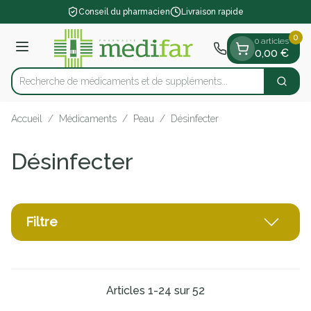
Diapositive 1 de 1
Aller au contenu
Conseil du pharmacien
Livraison rapide
0
0 articles
Menu
0,00 €
Recherche de médicaments et de sup
Cherch
Rechercher
Accueil
/
Médicaments
/
Peau
/
Désinfecter
Désinfecter
Filtre
Articles
1
-
24
sur
52