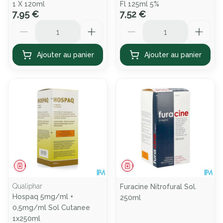
1 X 120ml
Fl 125ml 5%
7,95 €
7,52 €
Quantité
Quantité
Ajouter au panier
Ajouter au panier
Médicament
Médicament
Qualiphar
Furacine Nitrofural Sol.
Hospaq 5mg/ml +
250ml
0,5mg/ml Sol Cutanee
1x250ml