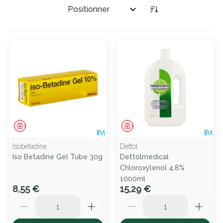
Trier par:
Médicament
Médicament
Isobetadine
Dettol
Iso Betadine Gel Tube 30g
Dettolmedical
Chloroxylenol 4,8%
1000ml
8,55 €
15,29 €
Quantité
Quantité