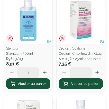
Médicament
Médicament
Sterillium
Cedium, Qualiphar
Sterillium 500ml
Cedium Chlorhexidini Gluc
R9643/03
Alc 0,5% 125ml+azorubine
8,91 €
7,35 €
Quantité
Quantité
Ajouter au panier
Ajouter au panier