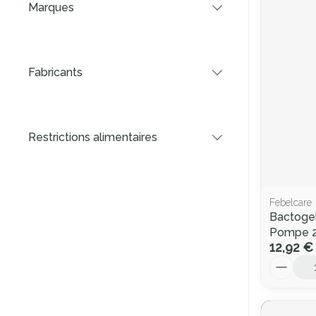
Marques
filter
Fabricants
filter
Restrictions alimentaires
filter
Febelcare
Bactogel
Pompe 
12,92 €
Quantité