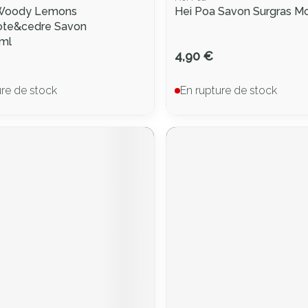
Woody Lemons
Hei Poa Savon Surgras M
te&cedre Savon
ml
4,90 €
ure de stock
En rupture de stock