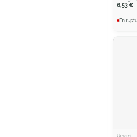
6,53 €
En rupt
Umami