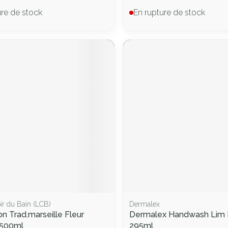
ure de stock
En rupture de stock
ir du Bain (LCB)
Dermalex
n Trad.marseille Fleur
Dermalex Handwash Lim E
 500ml
295ml