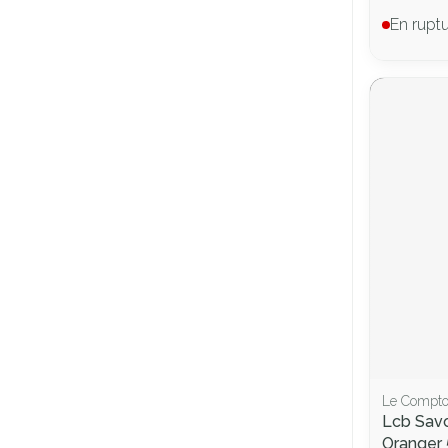
En rupt
Le Compto
Lcb Savo
Oranger