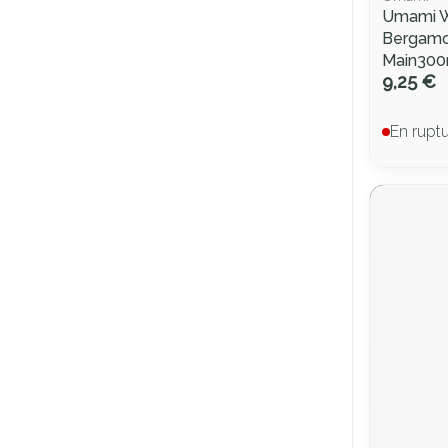
Umami 
Bergamo
Main300
9,25 €
En rupt