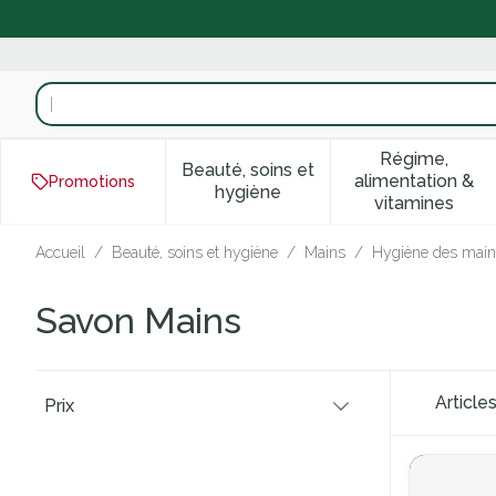
Aller au contenu
Rechercher
Régime,
Beauté, soins et
alimentation &
Promotions
Afficher le sous-menu pour la
Afficher 
hygiène
vitamines
Accueil
/
Beauté, soins et hygiène
/
Mains
/
Hygiène des main
Savon Mains
Passer à la liste des produits
Article
Prix
filter