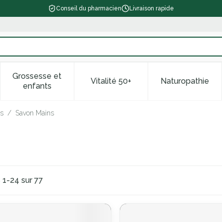
Conseil du pharmacien
Livraison rapide
Grossesse et
Vitalité 50+
Naturopathie
 catégorie Beauté, soins et hygiène
le sous-menu pour la catégorie Régime, alimentation & vitam
Afficher le sous-menu pour la catégorie Grossess
Afficher le sous-menu pour la 
Afficher l
enfants
s
/
Savon Mains
s
1
-
24
sur
77