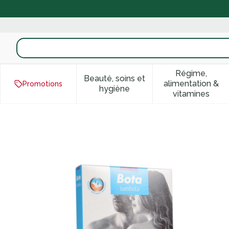
Aller au contenu
Rechercher
Régime,
Beauté, soins et
alimentation &
Promotions
Afficher le sous-menu pour la
Afficher 
hygiène
vitamines
Bota Lumbota Ceinture Gros