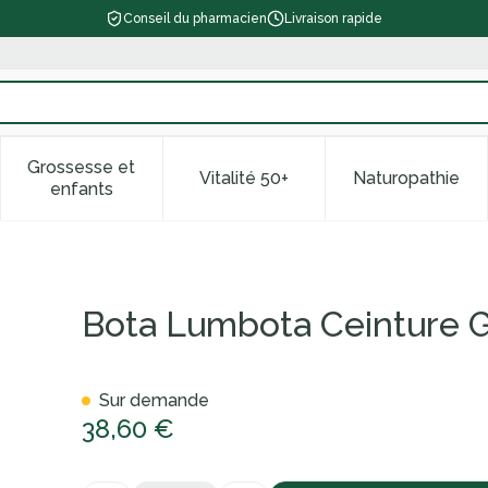
Conseil du pharmacien
Livraison rapide
Grossesse et
Vitalité 50+
Naturopathie
 catégorie Beauté, soins et hygiène
le sous-menu pour la catégorie Régime, alimentation & vitam
Afficher le sous-menu pour la catégorie Grossess
Afficher le sous-menu pour la 
Afficher l
enfants
sesse Blanc Xl
Bota Lumbota Ceinture G
Sur demande
38,60 €