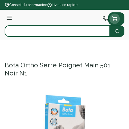
Aller au contenu
Conseil du pharmacien
Livraison rapide
Menu
Cherch
Rechercher
Bota Ortho Serre Poignet Main 501
Noir N1