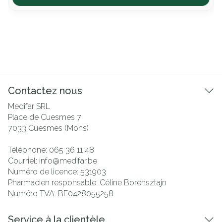
Contactez nous
Medifar SRL
Place de Cuesmes 7
7033
Cuesmes (Mons)
Téléphone:
065 36 11 48
Courriel:
info@
medifar.be
Numéro de licence:
531903
Pharmacien responsable:
Céline Borensztajn
Numéro TVA:
BE0428055258
Service à la clientèle