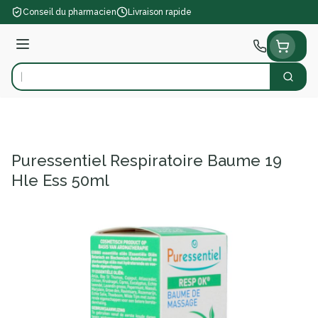
Aller au contenu
Conseil du pharmacien
Livraison rapide
Menu
Cherch
Rechercher
Puressentiel Respiratoire Baume 19
Hle Ess 50ml